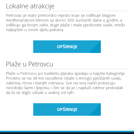
Lokalne atrakcije
Petrovac je malo primorsko mjesto koje se odlikuje blagom
mediteranskom klimom sa skoro 300 sunčanih dana u godini, a
odlikuju ga brojni zalivi, duge plaže i male pjeskovite uvale, među
naljepšim u ovom djelu Jadrana.
OPŠIRNIJE
Plaže u Petrovcu
Plaže u Petrovcu po kvalitetu pijeska spadaju u najviše kategorije.
Prostiru se na 38 km razuđene obale s mnogo pješčanih uvala,
zaklona, rtova i manjih ostrvaca. Sve na svoj način pokazuju
neodoljiv šarm i ljepotu, i čini se da je i najduži odmor prekratak
da bi se stiglo uživati u svakoj od njih.
OPŠIRNIJE