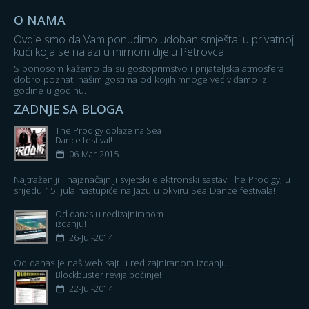
O NAMA
Ovdje smo da Vam ponudimo udoban smještaj u privatnoj
kući koja se nalazi u mirnom dijelu Petrovca
S ponosom kažemo da su gostoprimstvo i prijateljska atmosfera
dobro poznati našim gostima od kojih mnoge već viđamo iz
godine u godinu.
ZADNJE SA BLOGA
The Prodigy dolaze na Sea
Dance festival!
06-Mar-2015
Najtraženiji i najznačajniji svjetski elektronski sastav The Prodigy, u
srijedu 15. jula nastupiće na Jazu u okviru Sea Dance festivala!
Od danas u redizajniranom
izdanju!
26-Jul-2014
Od danas je naš web sajt u redizajniranom izdanju!
Blockbuster revija počinje!
22-Jul-2014