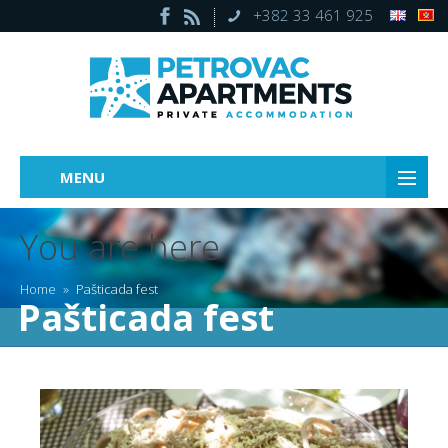
+382 33 461 925
MENU
You are here
Home
»
Pašticada fest
Pašticada fest