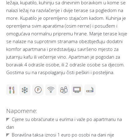
ležaja, kupatilo, kuhinju sa dnevnim boravkom u kome se
nalazi ležaj na razvlačenje i dvije terase sa pogledom na
more. Kupatilo je opremljeno stajaćom kadom. Kuhinja je
opremljena svim aparatima (osim rerne) i posuđem i
omogućava normalnu pripremu hrane. Manje terase koje
se nalaze na suprotnim stranama obezbjeđuju dodatni
komfor apartmana i predstavljaju savršeno mjesto za
jutarnju kafu ili večernje vino. Apartman je pogodan za
boravak 4 odrasle osobe, ili 2 odrasle osobe sa djecom.
Gostima su na raspolaganju čisti peškiri i posteljina.
Napomene:
Cijene su obračunate u eurima i važe po apartmanu na
dan
Boravišna taksa iznosi 1 euro po osobi na dani nije