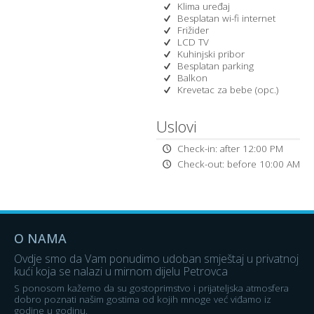
Klima uređaj
Besplatan wi-fi internet
Frižider
LCD TV
Kuhinjski pribor
Besplatan parking
Balkon
Krevetac za bebe (opc.)
Uslovi
Check-in: after 12:00 PM
Check-out: before 10:00 AM
O NAMA
Ovdje smo da Vam ponudimo udoban smještaj u privatnoj
kući koja se nalazi u mirnom dijelu Petrovca
S ponosom kažemo da su gostoprimstvo i prijateljska atmosfera
dobro poznati našim gostima od kojih mnoge već viđamo iz
godine u godinu.