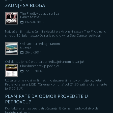
ZADNJE SA BLOGA
The Prodigy dolaze na Sea
Dance festival!
06-Mar-2015
Najtraženiji i najznačajniji svjetski elektronski sastav The Prodigy, u
srijedu 15. jula nastupiće na Jazu u okviru Sea Dance festivala!
Od danas u redizajniranom
izdanju!
26-Jul-2014
Od danas je naš web sajt u redizajniranom izdanju!
Blockbuster revija počinje!
22-Jul-2014
Uživajte u najnovijim filmskim ostavarenjima tokom cijelog ljeta!
Projekcije su u JUSD "Crvena komuna"od 21.30 sati, a cijena karte
je 3,00 EUR.
PLANIRATE DA ODMOR PROVEDETE U
PETROVCU?
Kontaktirajte nas bez ustručavanja. Biće nam zadovoljstvo da
budete naši gosti!