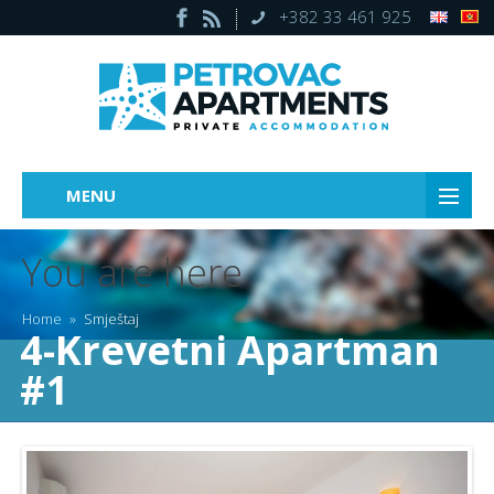
+382 33 461 925
MENU
You are here
Home
»
Smještaj
4-Krevetni Apartman
#1